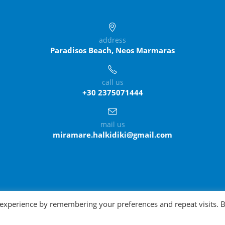
address
Paradisos Beach, Neos Marmaras
call us
+30 2375071444
mail us
miramare.halkidiki@gmail.com
 experience by remembering your preferences and repeat visits. 
ght
Miramare Halkidiki
2020. All Rights Reserved. Design and support by