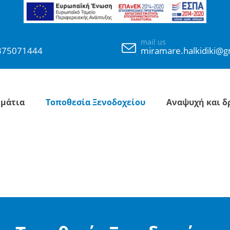
mail us
375071444
miramare.halkidiki@g
μάτια
Τοποθεσία Ξενοδοχείου
Αναψυχή και δ