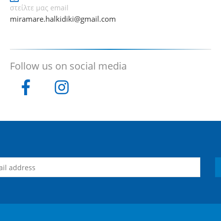
στείλτε μας email
miramare.halkidiki@gmail.com
Follow us on social media